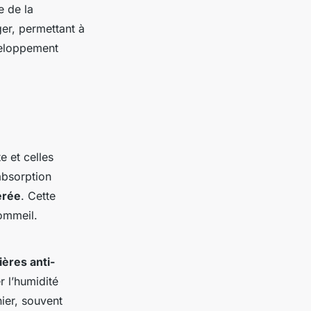
e de la
ger, permettant à
veloppement
e et celles
absorption
rée
. Cette
sommeil.
ières anti-
r l’humidité
ier, souvent