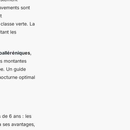
mouvements sont
t
classe verte. La
tant les
oalléréniques
,
tes montantes
née. Un guide
nocturne optimal
de 6 ans : les
a ses avantages,