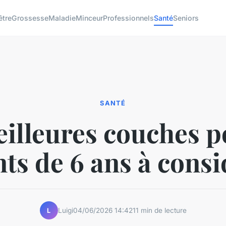
être
Grossesse
Maladie
Minceur
Professionnels
Santé
Seniors
SANTÉ
illeures couches p
ts de 6 ans à cons
Luigi
04/06/2026 14:42
11 min de lecture
L