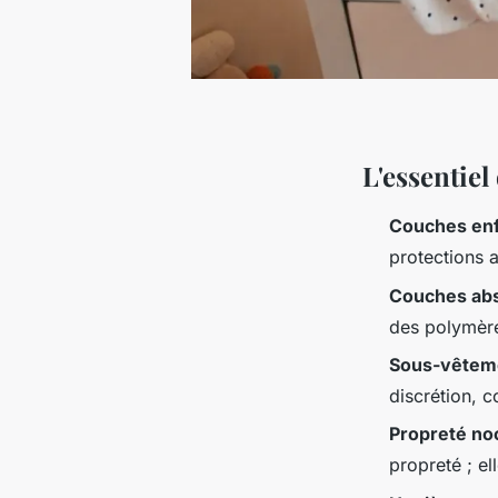
L'essentiel
Couches en
protections 
Couches ab
des polymères
Sous-vêteme
discrétion, 
Propreté no
propreté ; el