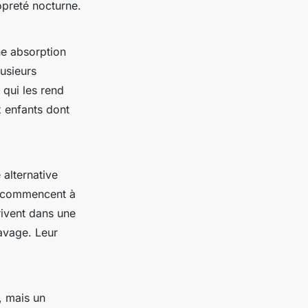
ropreté nocturne.
ne absorption
usieurs
 qui les rend
x enfants dont
alternative
ui commencent à
rivent dans une
avage. Leur
e, mais un