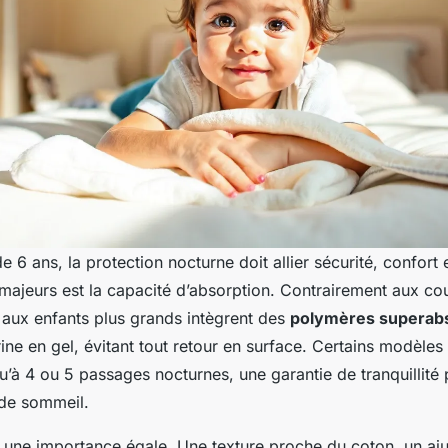
e 6 ans, la protection nocturne doit allier sécurité, confort e
 majeurs est la capacité d’absorption. Contrairement aux c
s aux enfants plus grands intègrent des
polymères superab
rine en gel, évitant tout retour en surface. Certains modèle
u’à 4 ou 5 passages nocturnes, une garantie de tranquillité
de sommeil.
t une importance égale. Une texture proche du coton, un aj