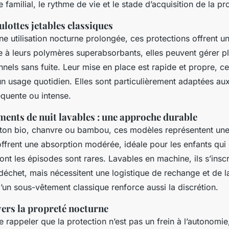
e familial, le rythme de vie et le stade d’acquisition de la p
lottes jetables classiques
e utilisation nocturne prolongée, ces protections offrent u
 à leurs polymères superabsorbants, elles peuvent gérer pl
nels sans fuite. Leur mise en place est rapide et propre, ce
n usage quotidien. Elles sont particulièrement adaptées au
réquente ou intense.
ments de nuit lavables : une approche durable
ton bio, chanvre ou bambou, ces modèles représentent une 
 offrent une absorption modérée, idéale pour les enfants q
ont les épisodes sont rares. Lavables en machine, ils s’insc
échet, mais nécessitent une logistique de rechange et de l
un sous-vêtement classique renforce aussi la discrétion.
vers la propreté nocturne
 de rappeler que la protection n’est pas un frein à l’autonomi