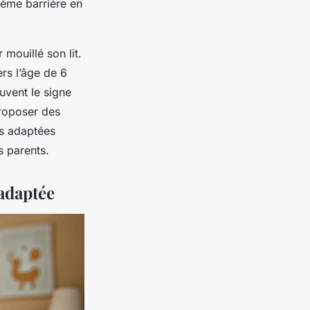
rème barrière en
 mouillé son lit.
rs l’âge de 6
ouvent le signe
proposer des
ns adaptées
s parents.
 adaptée