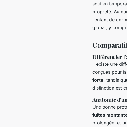
soutien temporai
propreté. Au con
l’enfant de dor
global, y compri
Comparatif
Différencier l
Il existe une dif
conçues pour la
forte
, tandis q
distinction est 
Anatomie d'un
Une bonne prote
fuites montant
prolongée, et un