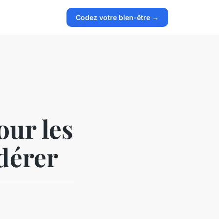
Codez votre bien-être →
our les
idérer