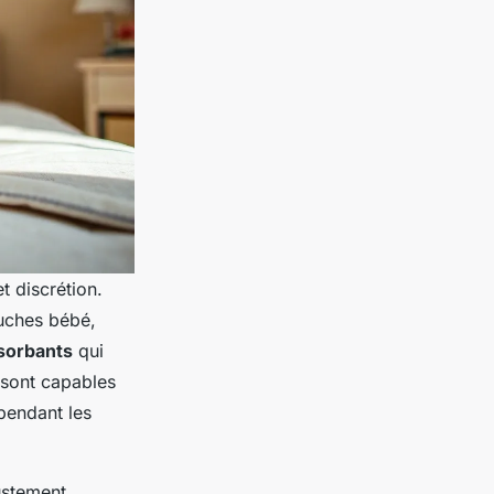
t discrétion.
ouches bébé,
sorbants
qui
s sont capables
 pendant les
ustement