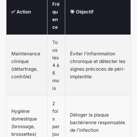
Fré
✅ Action
qu
🎯 Objectif
en
ce
To
us
Maintenance
Éviter l’inflammation
les
clinique
chronique et détecter les
4 à
(détartrage,
signes précoces de péri-
6
contrôle)
implantite
mo
is
2
Hygiène
foi
Déloger la plaque
domestique
s
bactérienne responsable
(brossage,
par
de l’infection
brossettes)
jou