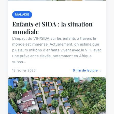
MALADIE
Enfants et SIDA : la situation
mondiale
L'impact du VIH/SIDA sur les enfants à travers le
monde est immense. Actuellement, on estime que
plusieurs millions d'enfants vivent avec le VIH, avec
une prévalence élevée, notamment en Afrique
subsa...
13 février 2025
6 min de lecture →