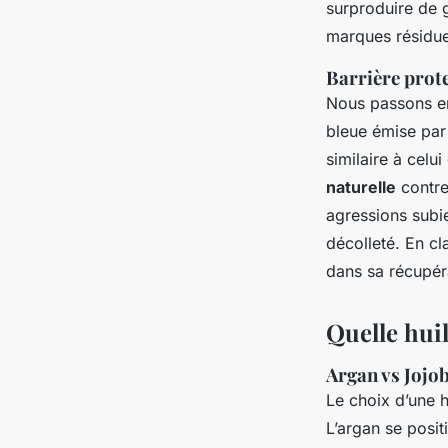
surproduire de g
marques résidue
Barrière prote
Nous passons en
bleue émise par 
similaire à celu
naturelle
contre
agressions subie
décolleté. En cl
dans sa récupér
Quelle huil
Argan vs Jojob
Le choix d’une 
L’argan se posi