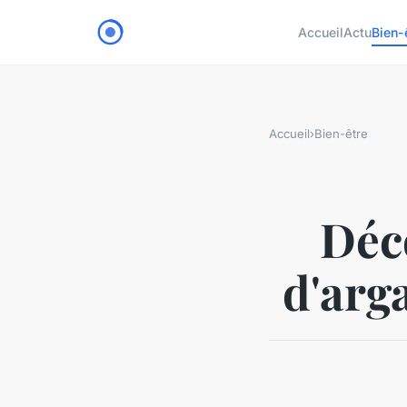
Accueil
Actu
Bien-
Accueil
›
Bien-être
Déc
d'arg