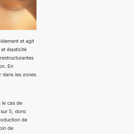
pidement et agit
et élasticité
restructurantes
ion. En
er dans les zones
 le cas de
sur 5, donc
production de
oin de