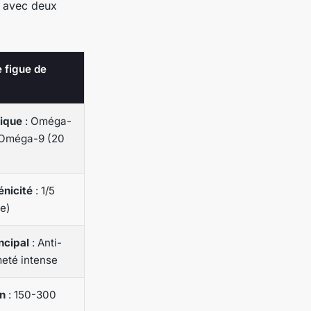
s avec deux
e figue de
dique
: Oméga-
 Oméga-9 (20
nicité
: 1/5
le)
ncipal
: Anti-
meté intense
n
: 150-300