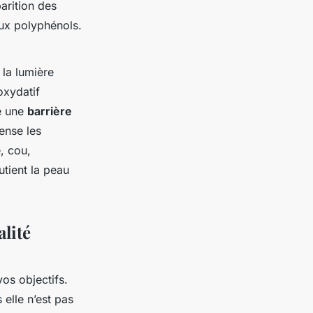
arition des
ux polyphénols.
la lumière
oxydatif
me une
barrière
ense les
, cou,
utient la peau
alité
os objectifs.
elle n’est pas