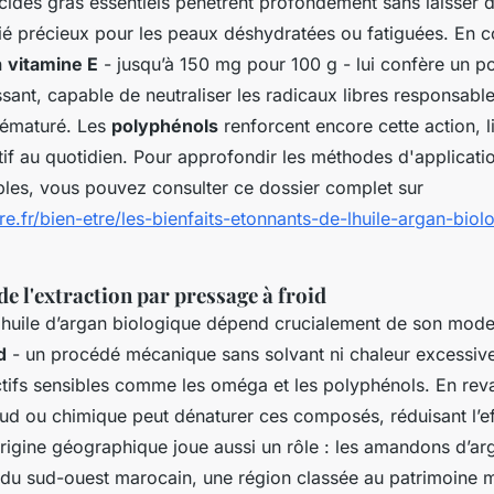
acides gras essentiels pénètrent profondément sans laisser d
llié précieux pour les peaux déshydratées ou fatiguées. En
n
vitamine E
- jusqu’à 150 mg pour 100 g - lui confère un p
sant, capable de neutraliser les radicaux libres responsabl
prématuré. Les
polyphénols
renforcent encore cette action, li
if au quotidien. Pour approfondir les méthodes d'applicatio
bles, vous pouvez consulter ce dossier complet sur
re.fr/bien-etre/les-bienfaits-etonnants-de-lhuile-argan-bio
e l'extraction par pressage à froid
e huile d’argan biologique dépend crucialement de son mode 
d
- un procédé mécanique sans solvant ni chaleur excessive
actifs sensibles comme les oméga et les polyphénols. En re
aud ou chimique peut dénaturer ces composés, réduisant l’ef
’origine géographique joue aussi un rôle : les amandons d’a
 du sud-ouest marocain, une région classée au patrimoine 