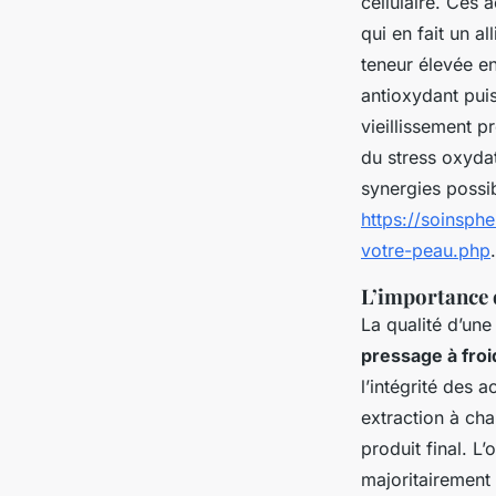
cellulaire. Ces 
qui en fait un a
teneur élevée e
antioxydant puis
vieillissement 
du stress oxydat
synergies possi
https://soinsphe
votre-peau.php
.
L’importance d
La qualité d’un
pressage à froi
l’intégrité des 
extraction à ch
produit final. L
majoritairement