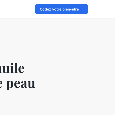
Codez votre bien-être →
uile
e peau