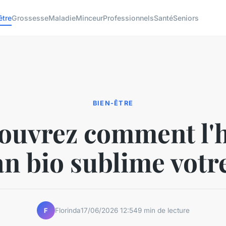
être
Grossesse
Maladie
Minceur
Professionnels
Santé
Seniors
BIEN-ÊTRE
ouvrez comment l'h
an bio sublime votr
Florinda
17/06/2026 12:54
9 min de lecture
F