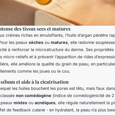
tense des tissus secs et matures
x crèmes riches en émulsifiants, l’huile d’argan pénètre ra
Pour les peaux
sèches
ou
matures
, elle redonne souplesse 
ité à renforcer la microstructure du derme. Ses propriétés 
es micro-reliefs et à prévenir l’apparition de rides d’express
lière, elle améliore la qualité du grain de peau, en particuli
aillements comme les joues ou le cou.
sébum et aide à la cicatrisation
equel les huiles bouchent les pores est têtu, mais faux dans
t classée
non comédogène
(indice de comédogénicité de 2 
s peaux
mixtes
ou
acnéiques
, elle régule naturellement la 
fet de feedback cutané - en hydratant, la peau n’a plus bes