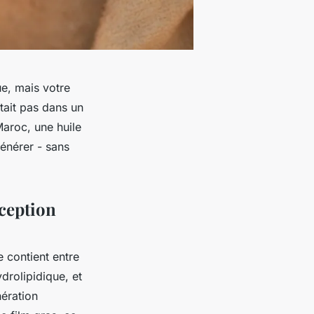
ue, mais votre
était pas dans un
aroc, une huile
générer - sans
xception
le contient entre
ydrolipidique, et
nération