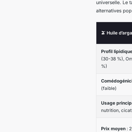
universelle. Le
alternatives pop
🫒 Huile d’arg
Profil lipidiqu
(30-38 %), O
%)
Comédogénici
(faible)
Usage princip
nutrition, cica
Prix moyen
: 