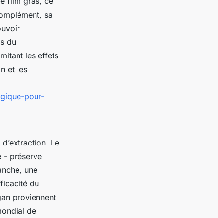
e film gras, ce
 complément, sa
ouvoir
es du
mitant les effets
n et les
logique-pour-
d’extraction. Le
 - préserve
vanche, une
ficacité du
rgan proviennent
mondial de