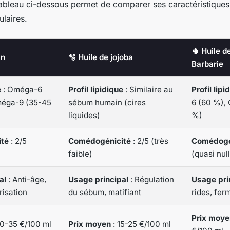
 tableau ci-dessous permet de comparer ses caractéristique
ulaires.
🌵 Huile d
an
🫧 Huile de jojoba
Barbarie
e
: Oméga-6
Profil lipidique
: Similaire au
Profil lipi
méga-9 (35-45
sébum humain (cires
6 (60 %),
liquides)
%)
té
: 2/5
Comédogénicité
: 2/5 (très
Comédogé
faible)
(quasi nul
al
: Anti-âge,
Usage principal
: Régulation
Usage pri
trisation
du sébum, matifiant
rides, fer
Prix moye
20-35 €/100 ml
Prix moyen
: 15-25 €/100 ml